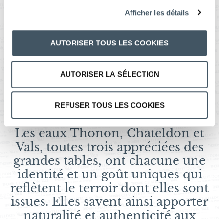
Prestige
Afficher les détails
AUTORISER TOUS LES COOKIES
Les eaux minérales naturelles font
partie intégrante de notre
AUTORISER LA SÉLECTION
patrimoine et participent au
rayonnement de notre culture
gastronomique française.
REFUSER TOUS LES COOKIES
Les eaux Thonon, Chateldon et
Vals, toutes trois appréciées des
grandes tables, ont chacune une
identité et un goût uniques qui
reflètent le terroir dont elles sont
issues. Elles savent ainsi apporter
naturalité et authenticité aux