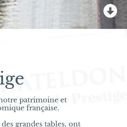
ige
 notre patrimoine et
omique française.
 des grandes tables, ont