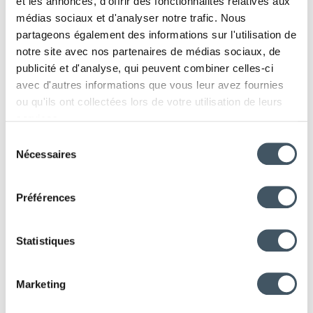
et les annonces, d'offrir des fonctionnalités relatives aux
médias sociaux et d'analyser notre trafic. Nous
partageons également des informations sur l'utilisation de
notre site avec nos partenaires de médias sociaux, de
Thonon, Chateldon et Vals
publicité et d'analyse, qui peuvent combiner celles-ci
avec d'autres informations que vous leur avez fournies
partenaires des “trophées
ou qu'ils ont collectées lors de votre utilisation de leurs
Gault&Millau 2021”
services.
Sélection
Nécessaires
du
consentement
Préférences
Statistiques
Marketing